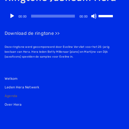
Audiospeler
Gebruik
00:00
00:00
Omhoog/Omla
pijltoetsen
Download de ringtone >>
om
het
Deze ringtone werd gecomponeerd door Eveline Vervliet voor het 25-jarig
bestaan van Hera. Hera leden Betty Millenaar (piano) en Martijne van Dijk
volume
(saxofoons) speelden de samples voor Eveline in.
te
verhogen
of
Welkom
te
Leden Hera Netwerk
verlagen.
Agenda
Over Hera