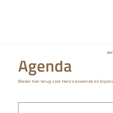
Ga
naar
inhoud
We
Agenda
Blader hier terug voor Hera’s boeiende en bijzond