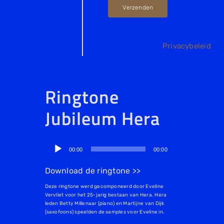
Verzenden
Privacybeleid
Ringtone
Jubileum Hera
Audiospeler
00:00
00:00
Download de ringtone >>
Deze ringtone werd gecomponeerd door Eveline
Vervliet voor het 25-jarig bestaan van Hera. Hera
leden Betty Millenaar (piano) en Martijne van Dijk
(saxofoons) speelden de samples voor Eveline in.