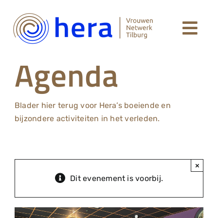
Ga
naar
Togg
inhoud
Welkom
Agenda
Navi
Leden Hera Netwerk
Blader hier terug voor Hera’s boeiende en
Agenda
bijzondere activiteiten in het verleden.
Over Hera
×
Dit evenement is voorbij.