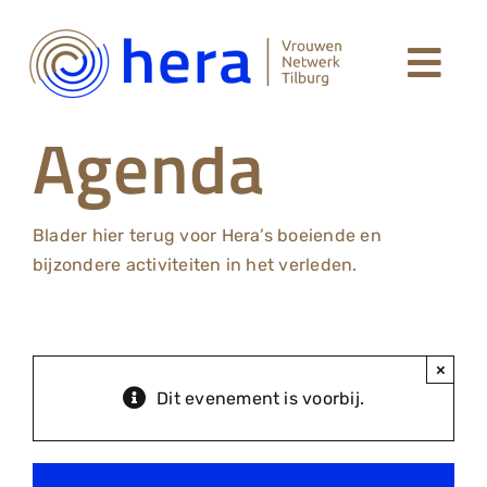
Ga
naar
Togg
inhoud
Welkom
Agenda
Navi
Leden Hera Netwerk
Blader hier terug voor Hera’s boeiende en
Agenda
bijzondere activiteiten in het verleden.
Over Hera
×
Dit evenement is voorbij.