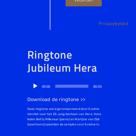
Verzenden
Privacybeleid
Ringtone
Jubileum Hera
Audiospeler
00:00
00:00
Download de ringtone >>
Deze ringtone werd gecomponeerd door Eveline
Vervliet voor het 25-jarig bestaan van Hera. Hera
leden Betty Millenaar (piano) en Martijne van Dijk
(saxofoons) speelden de samples voor Eveline in.