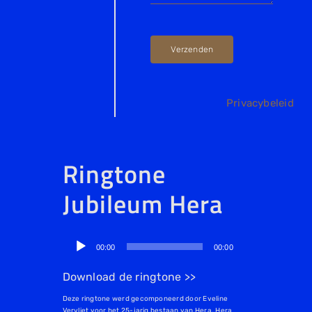
Verzenden
Privacybeleid
Ringtone
Jubileum Hera
Audiospeler
00:00
00:00
Download de ringtone >>
Deze ringtone werd gecomponeerd door Eveline
Vervliet voor het 25-jarig bestaan van Hera. Hera