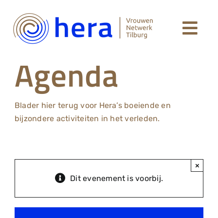
Ga
naar
Togg
inhoud
Welkom
Agenda
Navi
Leden Hera Netwerk
Blader hier terug voor Hera’s boeiende en
Agenda
bijzondere activiteiten in het verleden.
Over Hera
×
Dit evenement is voorbij.