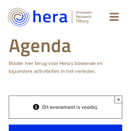
Ga
naar
Togg
inhoud
Welkom
Agenda
Navi
Leden Hera Netwerk
Blader hier terug voor Hera’s boeiende en
Agenda
bijzondere activiteiten in het verleden.
Over Hera
×
Dit evenement is voorbij.