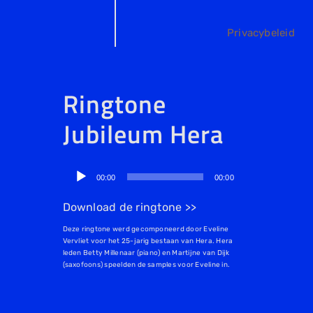
Privacybeleid
Ringtone
Jubileum Hera
Audiospeler
00:00
00:00
Download de ringtone >>
Deze ringtone werd gecomponeerd door Eveline
Vervliet voor het 25-jarig bestaan van Hera. Hera
leden Betty Millenaar (piano) en Martijne van Dijk
(saxofoons) speelden de samples voor Eveline in.