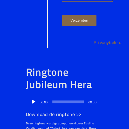
Verzenden
Privacybeleid
Ringtone
Jubileum Hera
Audiospeler
00:00
00:00
Download de ringtone >>
Deze ringtone werd gecomponeerd door Eveline
Vervliet voor het 25-jarig bestaan van Hera. Hera