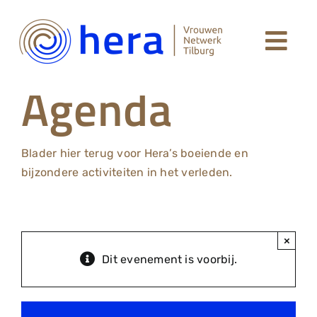
Ga
naar
Togg
inhoud
Welkom
Agenda
Navi
Leden Hera Netwerk
Blader hier terug voor Hera’s boeiende en
Agenda
bijzondere activiteiten in het verleden.
Over Hera
×
Dit evenement is voorbij.