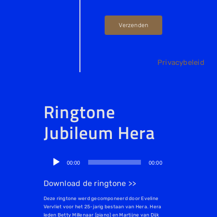
Verzenden
Privacybeleid
Ringtone
Jubileum Hera
Audiospeler
00:00
00:00
Download de ringtone >>
Deze ringtone werd gecomponeerd door Eveline
Vervliet voor het 25-jarig bestaan van Hera. Hera
leden Betty Millenaar (piano) en Martijne van Dijk