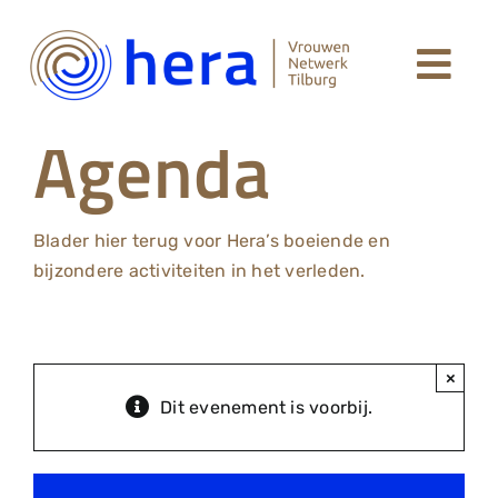
Ga
naar
Togg
inhoud
Welkom
Agenda
Navi
Leden Hera Netwerk
Blader hier terug voor Hera’s boeiende en
Agenda
bijzondere activiteiten in het verleden.
Over Hera
×
Dit evenement is voorbij.