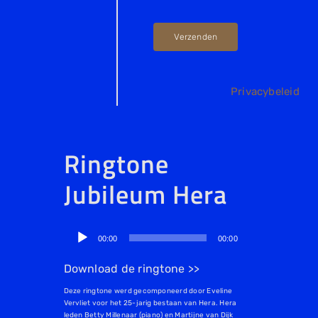
Verzenden
Privacybeleid
Ringtone
Jubileum Hera
Audiospeler
00:00
00:00
Download de ringtone >>
Deze ringtone werd gecomponeerd door Eveline
Vervliet voor het 25-jarig bestaan van Hera. Hera
leden Betty Millenaar (piano) en Martijne van Dijk