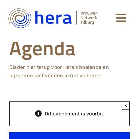
Ga
naar
Togg
inhoud
Welkom
Agenda
Navi
Leden Hera Netwerk
Blader hier terug voor Hera’s boeiende en
Agenda
bijzondere activiteiten in het verleden.
Over Hera
×
Dit evenement is voorbij.